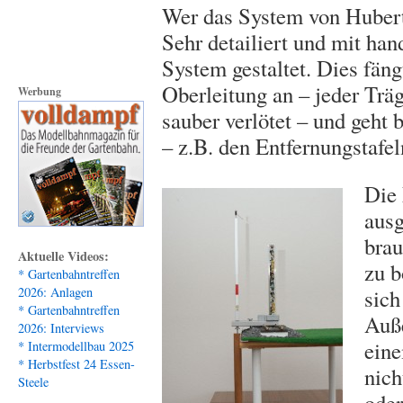
Wer das System von Hubert 
Sehr detailiert und mit han
System gestaltet. Dies fäng
Oberleitung an – jeder Träg
Werbung
sauber verlötet – und geht b
– z.B. den Entfernungstafe
Die
ausg
brau
Aktuelle Videos:
zu b
* Gartenbahntreffen
sich
2026: Anlagen
* Gartenbahntreffen
Auße
2026: Interviews
eine
* Intermodellbau 2025
* Herbstfest 24 Essen-
nich
Steele
oder