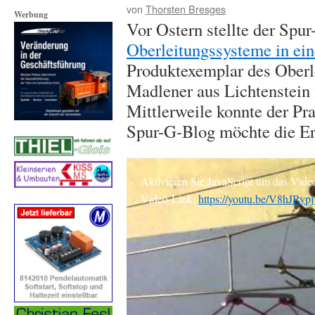
von
Thorsten Bresges
Werbung
Vor Ostern stellte der Spu
Oberleitungssysteme in ein
Produktexemplar des Oberl
Madlener aus Lichtenstein 
Mittlerweile konnte der Pr
Spur-G-Blog möchte die Erg
Aktivieren Sie JavaScript um das Vide
Video-Link:
https://youtu.be/V8hJRyp