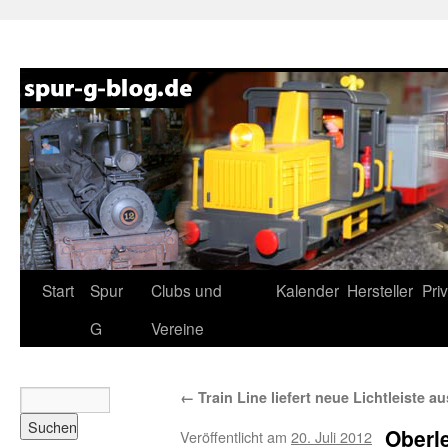
Zum
Start
Spur
Clubs und
Kalender
Hersteller
Pri
Inhalt
G
Vereine
springen
←
Train Line liefert neue Lichtleiste au
Oberl
Veröffentlicht am
20. Juli 2012