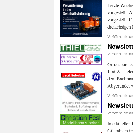
Letzte Woche
vorgestellt. 
vorgestellt. 
dreiachsige
Veröffentlicht un
Newslett
Veröffentlicht a
Grootspoor.co
Juni-Auslief
dem Bachmann
Abgerundet w
Veröffentlicht un
Newslett
Veröffentlicht a
Im aktuellen
Gütenbach im