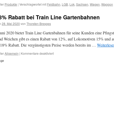
ter
Produkte
|
Verschlagwortet mit
Feldbahn
,
LGB
,
Lok
,
Sachsen
,
Wagen
,
Waggon
8% Rabatt bei Train Line Gartenbahnen
terminliste
m
28. Mai 2020
von
Thorsten Bresges
uni 2020 bietet Train Line Gartenbahnen für seine Kunden eine Pfings
nd Weichen gibt es einen Rabatt von 12%, auf Lokomotiven 15% und 
18% Rabatt. Die vergünstigsten Preise werden bereits im …
Weiterles
für
ter
Allgemein
|
Kommentare deaktiviert
Bis
äge
zu
18%
Rabatt
bei
Train
Line
Gartenbahnen