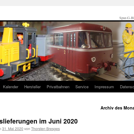
Spur-G-Bl
Kalender
Hersteller
Privatbahnen
Service
Impressum
Datensc
Archiv des Mon
slieferungen im Juni 2020
m
31. Mai 2020
von
Thorsten Bresges