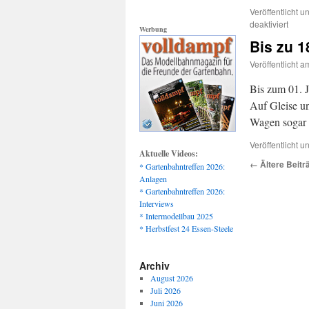
Veröffentlicht un
für
deaktiviert
Werbung
Neue
Bis zu 1
Liefer
von
Veröffentlicht a
LGB
Bis zum 01. J
Auf Gleise u
Wagen sogar 
Veröffentlicht un
Aktuelle Videos:
←
Ältere Beitr
* Gartenbahntreffen 2026:
Anlagen
* Gartenbahntreffen 2026:
Interviews
* Intermodellbau 2025
* Herbstfest 24 Essen-Steele
Archiv
August 2026
Juli 2026
Juni 2026