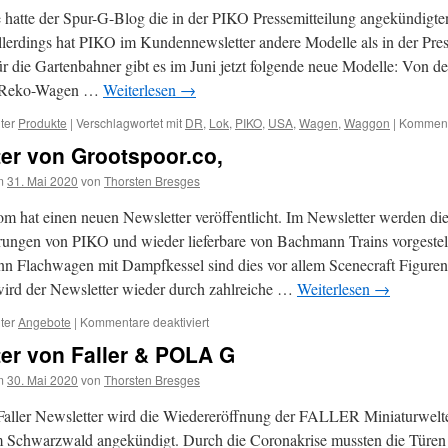
 hatte der Spur-G-Blog die in der PIKO Pressemitteilung angekündigt
Allerdings hat PIKO im Kundennewsletter andere Modelle als in der Pres
Für die Gartenbahner gibt es im Juni jetzt folgende neue Modelle: Von d
n Reko-Wagen …
Weiterlesen
→
ter
Produkte
|
Verschlagwortet mit
DR
,
Lok
,
PIKO
,
USA
,
Wagen
,
Waggon
|
Kommenta
er von Grootspoor.co,
m
31. Mai 2020
von
Thorsten Bresges
m hat einen neuen Newsletter veröffentlicht. Im Newsletter werden die
erungen von PIKO und wieder lieferbare von Bachmann Trains vorgestel
 Flachwagen mit Dampfkessel sind dies vor allem Scenecraft Figuren
ird der Newsletter wieder durch zahlreiche …
Weiterlesen
→
für
ter
Angebote
|
Kommentare deaktiviert
Newsletter
er von Faller & POLA G
von
Grootspoor.co,
m
30. Mai 2020
von
Thorsten Bresges
 Faller Newsletter wird die Wiedereröffnung der FALLER Miniaturwelt
 Schwarzwald angekündigt. Durch die Coronakrise mussten die Türen 