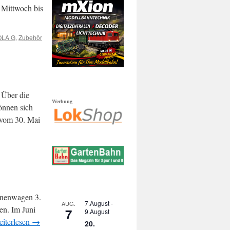
 Mittwoch bis
OLA G
,
Zubehör
 Über die
Werbung
önnen sich
 vom 30. Mai
sonenwagen 3.
7.August
-
AUG.
en. Im Juni
7
9.August
iterlesen
→
20.