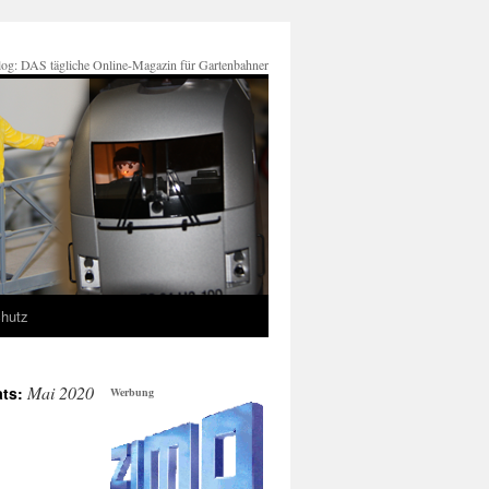
og: DAS tägliche Online-Magazin für Gartenbahner
hutz
Mai 2020
ats:
Werbung