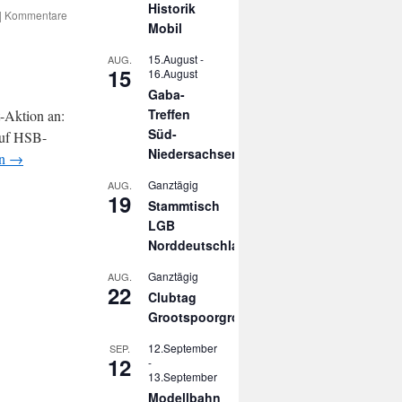
Historik
|
Kommentare
Mobil
15.August
-
AUG.
15
16.August
Gaba-
Treffen
t-Aktion an:
Süd-
auf HSB-
Niedersachsen
en
→
Ganztägig
AUG.
19
Stammtisch
LGB
Norddeutschland
Ganztägig
AUG.
22
Clubtag
Grootspoorgroep
12.September
SEP.
12
-
13.September
Modellbahn