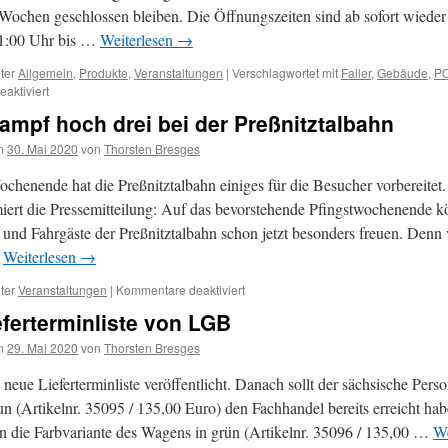
Wochen geschlossen bleiben. Die Öffnungszeiten sind ab sofort wieder
11:00 Uhr bis …
Weiterlesen
→
ter
Allgemein
,
Produkte
,
Veranstaltungen
|
Verschlagwortet mit
Faller
,
Gebäude
,
P
für
aktiviert
Newsletter
ampf hoch drei bei der Preßnitztalbahn
von
Faller
m
30. Mai 2020
von
Thorsten Bresges
&
POLA
henende hat die Preßnitztalbahn einiges für die Besucher vorbereitet.
G
miert die Pressemitteilung: Auf das bevorstehende Pfingstwochenende k
 und Fahrgäste der Preßnitztalbahn schon jetzt besonders freuen. Denn
…
Weiterlesen
→
für
ter
Veranstaltungen
|
Kommentare deaktiviert
Pfingstdampf
ferterminliste von LGB
hoch
drei
m
29. Mai 2020
von
Thorsten Bresges
bei
der
neue Lieferterminliste veröffentlicht. Danach sollt der sächsische Per
Preßnitztalbahn
un (Artikelnr. 35095 / 135,00 Euro) den Fachhandel bereits erreicht hab
n die Farbvariante des Wagens in grün (Artikelnr. 35096 / 135,00 …
We