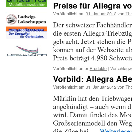
Preise für Allegra v
Veröffentlicht am
31. Januar 2012
von
Tho
Der schweizer Fachhändler
die ersten Allegra-Triebzüg
gebracht. Jetzt stehen die P
können auf der Webseite a
Preis beträgt 4.980 Schwe
Veröffentlicht unter
Produkte
|
Verschlagwo
Vorbild: Allegra ABe
Veröffentlicht am
31. Januar 2012
von
Tho
Märklin hat den Triebwage
angekündigt – auch wenn di
wird. Damit findet das Mode
Großserienmodell den Weg i
die Züge bei …
Weiterles