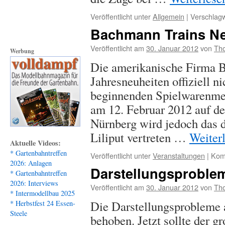
Veröffentlicht unter
Allgemein
|
Verschlagw
Bachmann Trains Ne
Veröffentlicht am
30. Januar 2012
von
Tho
Werbung
Die amerikanische Firma B
Jahresneuheiten offiziell n
beginnenden Spielwarenmes
am 12. Februar 2012 auf de
Nürnberg wird jedoch das 
Liliput vertreten …
Weiter
Aktuelle Videos:
* Gartenbahntreffen
Veröffentlicht unter
Veranstaltungen
|
Komm
2026: Anlagen
Darstellungsproble
* Gartenbahntreffen
2026: Interviews
Veröffentlicht am
30. Januar 2012
von
Tho
* Intermodellbau 2025
Die Darstellungsprobleme a
* Herbstfest 24 Essen-
Steele
behoben. Jetzt sollte der 