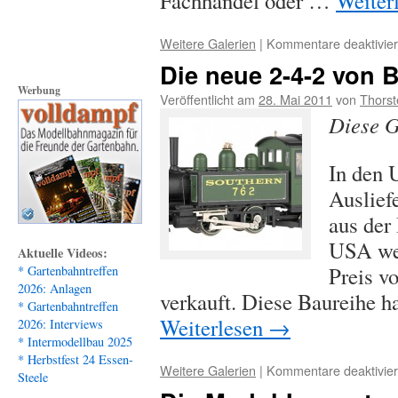
Fachhandel oder …
Weiter
Weitere Galerien
|
Kommentare deaktivier
Die neue 2-4-2 von
Werbung
Veröffentlicht am
28. Mai 2011
von
Thorst
Diese G
In den 
Auslief
aus der
USA wer
Aktuelle Videos:
Preis v
* Gartenbahntreffen
2026: Anlagen
verkauft. Diese Baureihe 
* Gartenbahntreffen
Weiterlesen
→
2026: Interviews
* Intermodellbau 2025
* Herbstfest 24 Essen-
Weitere Galerien
|
Kommentare deaktivier
Steele