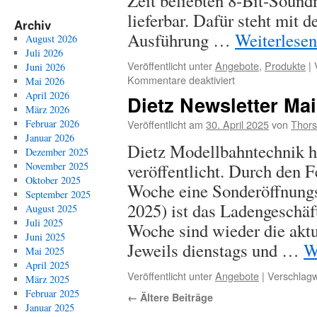
Zeit beliebten 8-Bit-Sound
lieferbar. Dafür steht mit 
Archiv
Ausführung …
Weiterlese
August 2026
Juli 2026
Veröffentlicht unter
Angebote
,
Produkte
|
Juni 2026
für
Kommentare deaktiviert
Mai 2026
September-
April 2026
Dietz Newsletter Mai
Newsletter
März 2026
von
Veröffentlicht am
30. April 2025
von
Thors
Februar 2026
Dietz
Januar 2026
Dietz Modellbahntechnik h
Dezember 2025
veröffentlicht. Durch den 
November 2025
Oktober 2025
Woche eine Sonderöffnungs
September 2025
2025) ist das Ladengeschäf
August 2025
Juli 2025
Woche sind wieder die aktu
Juni 2025
Jeweils dienstags und …
W
Mai 2025
April 2025
Veröffentlicht unter
Angebote
|
Verschlagw
März 2025
Februar 2025
←
Ältere Beiträge
Januar 2025