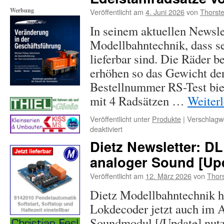
Werbung
Veröffentlicht am
4. Juni 2026
von
Thorst
In seinem aktuellen Newslet
Modellbahntechnik, dass se
lieferbar sind. Die Räder 
erhöhen so das Gewicht de
Bestellnummer RS-Test biet
mit 4 Radsätzen …
Weiter
Veröffentlicht unter
Produkte
|
Verschlagwo
für
deaktiviert
Edelstahlradsätze
Dietz Newsletter: D
von
analoger Sound [Up
Dietz
Veröffentlicht am
12. März 2026
von
Thor
Dietz Modellbahntechnik h
Lokdecoder jetzt auch im 
Soundmodul [/Update] nutz