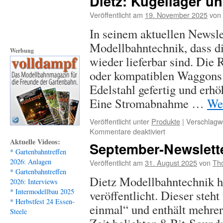
Dietz: Kugellager 
Newsletter
Veröffentlicht am
19. November 2025
von
In seinem aktuellen Newslet
Modellbahntechnik, dass di
Werbung
wieder lieferbar sind. Die
oder kompatiblen Waggons.
Edelstahl gefertig und erh
Eine Stromabnahme …
We
Veröffentlicht unter
Produkte
|
Verschlagwo
für
Kommentare deaktiviert
Dietz:
Aktuelle Videos:
September-Newslette
Kugellager
* Gartenbahntreffen
und
2026: Anlagen
Veröffentlicht am
31. August 2025
von
Th
Weichendecoder
* Gartenbahntreffen
Dietz Modellbahntechnik h
2026: Interviews
* Intermodellbau 2025
veröffentlicht. Dieser steh
* Herbstfest 24 Essen-
einmal“ und enthält mehre
Steele