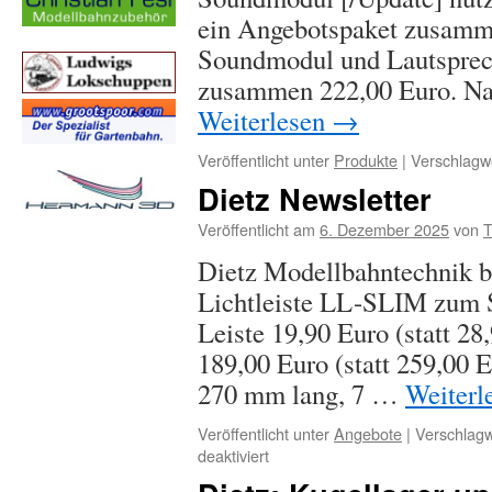
ein Angebotspaket zusamm
Soundmodul und Lautsprec
zusammen 222,00 Euro. N
Weiterlesen
→
Veröffentlicht unter
Produkte
|
Verschlagwo
Dietz Newsletter
Veröffentlicht am
6. Dezember 2025
von
T
Dietz Modellbahntechnik 
Lichtleiste LL-SLIM zum So
Leiste 19,90 Euro (statt 28
189,00 Euro (statt 259,00 
270 mm lang, 7 …
Weiterl
Veröffentlicht unter
Angebote
|
Verschlagw
für
deaktiviert
Dietz