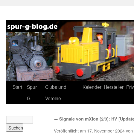
Zum
Start
Spur
Clubs und
Kalender
Hersteller
Pri
Inhalt
G
Vereine
springen
←
Signale von mXion (2/3): HV [Update
Veröffentlicht am
17. November 2024
von