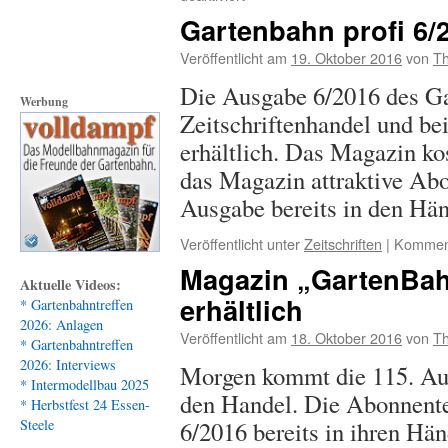
Ausverkaufte
Gartenbahn profi 6/
LGB-
Artikel
Veröffentlicht am
19. Oktober 2016
von
Th
und
Die Ausgabe 6/2016 des Gar
Werbeflyer
Werbung
Zeitschriftenhandel und be
erhältlich. Das Magazin kos
das Magazin attraktive Abo
Ausgabe bereits in den Hä
Veröffentlicht unter
Zeitschriften
|
Komment
Magazin „GartenBah
Aktuelle Videos:
erhältlich
* Gartenbahntreffen
2026: Anlagen
Veröffentlicht am
18. Oktober 2016
von
Th
* Gartenbahntreffen
2026: Interviews
Morgen kommt die 115. Au
* Intermodellbau 2025
den Handel. Die Abonnente
* Herbstfest 24 Essen-
6/2016 bereits in ihren Hä
Steele