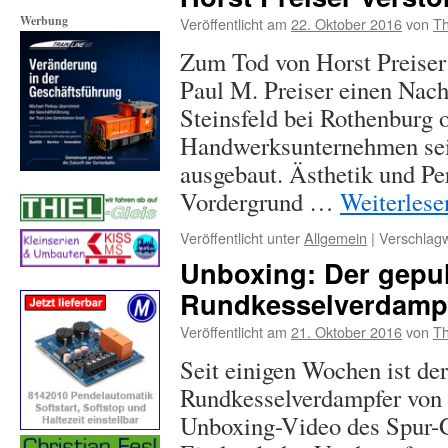
Werbung
Veröffentlicht am
22. Oktober 2016
von
Th
Zum Tod von Horst Preiser
Paul M. Preiser einen Nachr
Steinsfeld bei Rothenburg 
Handwerksunternehmen sei
ausgebaut. Ästhetik und Per
Vordergrund …
Weiterles
Veröffentlicht unter
Allgemein
|
Verschlagw
Unboxing: Der gepu
Rundkesselverdampf
Veröffentlicht am
21. Oktober 2016
von
Th
Seit einigen Wochen ist de
Rundkesselverdampfer von 
Unboxing-Video des Spur-G