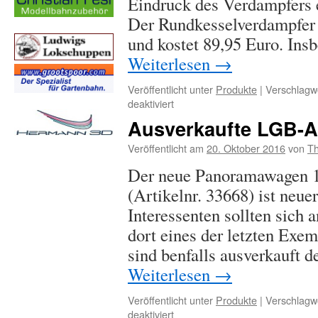
Eindruck des Verdampfers e
Der Rundkesselverdampfer
und kostet 89,95 Euro. Ins
Weiterlesen
→
Veröffentlicht unter
Produkte
|
Verschlagwo
für
deaktiviert
Unboxing:
Ausverkaufte LGB-Ar
Der
gepulste
Veröffentlicht am
20. Oktober 2016
von
Th
Rundkesselverdampfer
Der neue Panoramawagen 
von
Massoth [Video]
(Artikelnr. 33668) ist neue
Interessenten sollten sich
dort eines der letzten Exe
sind benfalls ausverkauft
Weiterlesen
→
Veröffentlicht unter
Produkte
|
Verschlagwo
für
deaktiviert