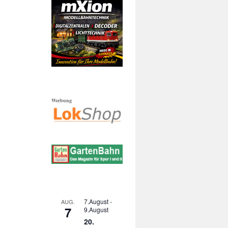
Werbung
7.August
-
AUG.
7
9.August
20.