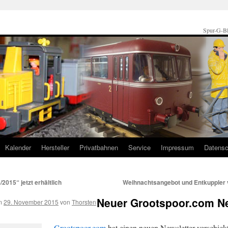
Spur-G-Bl
Kalender
Hersteller
Privatbahnen
Service
Impressum
Datensc
2015“ jetzt erhältlich
Weihnachtsangebot und Entkuppler
Neuer Grootspoor.com Ne
m
29. November 2015
von
Thorsten
Grootspoor.com
hat einen neuen Newsletter verschickt