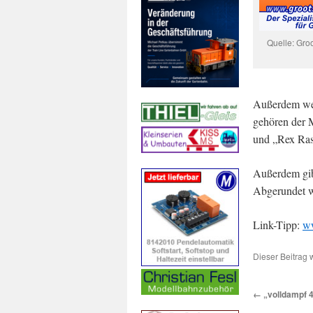
Quelle: Gro
Außerdem wer
gehören der 
und „Rex Ra
Außerdem gib
Abgerundet w
Link-Tipp:
w
Dieser Beitrag 
←
„volldampf 4/