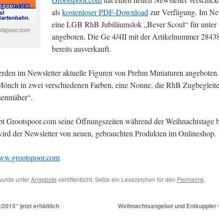
als
kostenloser PDF-Download
zur Verfügung. Im New
eine LGB RhB Jubiläumslok „Bever Scoul“ für unter
otspoor.com
angeboten. Die Ge 4/4II mit der Artikelnummer 28438
bereits ausverkauft.
den im Newsletter aktuelle Figuren von Prehm Miniaturen angeboten
Mönch in zwei verschiedenen Farben, eine Nonne, die RhB Zugbegleiter
senmäher“.
t Grootspoor.com seine Öffnungszeiten während der Weihnachtstage 
ird der Newsletter von neuen, gebrauchten Produkten im Onlineshop.
ww.grootspoor.com
wurde unter
Angebote
veröffentlicht. Setze ein Lesezeichen für den
Permalink
.
2015“ jetzt erhältlich
Weihnachtsangebot und Entkuppler