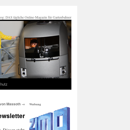
og: DAS tägliche Online-Magazin für Gartenbahner
hutz
 von Massoth
→
Werbung
wsletter
. Dieser steht