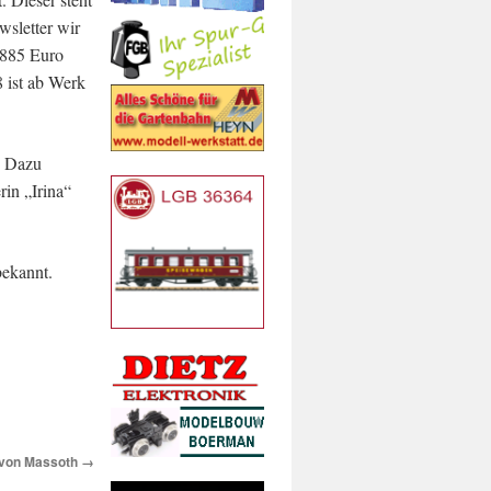
sletter wir
 885 Euro
 ist ab Werk
. Dazu
in „Irina“
bekannt.
 von Massoth
→