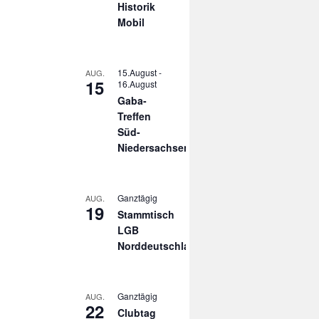
Historik
Mobil
15.August
-
AUG.
15
16.August
Gaba-
Treffen
Süd-
Niedersachsen
Ganztägig
AUG.
19
Stammtisch
LGB
Norddeutschland
Ganztägig
AUG.
22
Clubtag