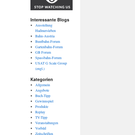
Interessante Blogs
Ausstellung
Hadmersleben
Bahn-Austria
Buntbahn-Forum
Gartenbahn-Forum
GB Forum
Spassbahn-Forum
USAT G Scale Group
(engl.)
Kategorien
Allgemein
Angebote
Buch-Tipp
Gewinnspiel
Produkte
Replay
TV-Tipp
Veranstaltungen
Vorbild
Zeitschriften