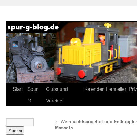
Zum
Start
Spur
Clubs und
Kalender
Hersteller
Pri
Inhalt
G
Vereine
springen
←
Weihnachtsangebot und Entkuppler
Massoth